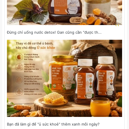
.
.
Đừng chỉ uống nước detox! Gan cũng cần "được th...
Bạn đã làm gì để "ủ sức khoẻ" thêm xanh mỗi ngày?