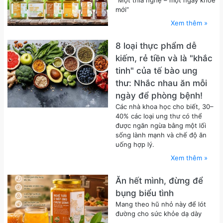
“Một thìa nghệ – một ngày khỏe
mới”
Xem thêm »
​​​​​​​8 loại thực phẩm dễ
kiếm, rẻ tiền và là "khắc
tinh" của tế bào ung
thư: Nhắc nhau ăn mỗi
ngày để phòng bệnh!
Các nhà khoa học cho biết, 30–
40% các loại ung thư có thể
được ngăn ngừa bằng một lối
sống lành mạnh và chế độ ăn
uống hợp lý.
Xem thêm »
Ăn hết mình, đừng để
bụng biểu tình
Mang theo hũ nhỏ này để lót
đường cho sức khỏe dạ dày