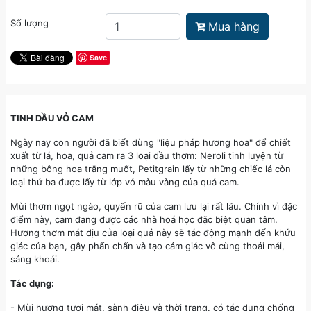
Số lượng
Mua hàng
Save
TINH DẦU VỎ CAM
Ngày nay con người đã biết dùng "liệu pháp hương hoa" để chiết
xuất từ lá, hoa, quả cam ra 3 loại dầu thơm: Neroli tinh luyện từ
những bông hoa trắng muốt, Petitgrain lấy từ những chiếc lá còn
loại thứ ba được lấy từ lớp vỏ màu vàng của quả cam.
Mùi thơm ngọt ngào, quyến rũ của cam lưu lại rất lâu. Chính vì đặc
điểm này, cam đang được các nhà hoá học đặc biệt quan tâm.
Hương thơm mát dịu của loại quả này sẽ tác động mạnh đến khứu
giác của bạn, gây phấn chấn và tạo cảm giác vô cùng thoải mái,
sảng khoái.
Tác dụng:
- Mùi hương tươi mát. sành điệu và thời trang. có tác dụng chống