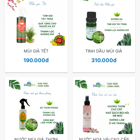
MÙI GIÀ TẾT
TINH DẦU MÙI GIÀ
190.000đ
310.000đ
.
.
NƯỚC MÙI GIÀ THƠM
NƯỚC HOA VẢI CAO CẤP