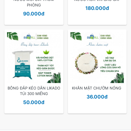
PHÒNG
180.000đ
90.000đ
BÔNG ĐẮP KÉO DÃN LIKADO
KHĂN MẶT CHƯỜM NÓNG
TÚI 300 MIẾNG
36.000đ
50.000đ