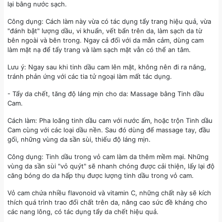
lại bằng nước sạch.
Công dụng: Cách làm này vừa có tác dụng tẩy trang hiệu quả, vừa
"đánh bật" lượng dầu, vi khuẩn, vết bẩn trên da, làm sạch da từ
bên ngoài và bên trong. Ngay cả đối với da mẫn cảm, dùng cam
làm mặt nạ để tẩy trang và làm sạch mặt vẫn có thể an tâm.
Lưu ý: Ngay sau khi tinh dầu cam lên mặt, không nên đi ra nắng,
tránh phản ứng với các tia tử ngoại làm mất tác dụng.
- Tẩy da chết, tăng độ láng mịn cho da: Massage bằng Tinh dầu
Cam.
Cách làm: Pha loãng tinh dầu cam với nước ấm, hoặc trộn Tinh dầu
Cam cùng với các loại dầu nền. Sau đó dùng để massage tay, đầu
gối, những vùng da sần sùi, thiếu độ láng mịn.
Công dụng: Tinh dầu trong vỏ cam làm da thêm mềm mại. Những
vùng da sần sùi "vỏ quýt" sẽ nhanh chóng được cải thiện, lấy lại độ
căng bóng do da hấp thụ được lượng tinh dầu trong vỏ cam.
Vỏ cam chứa nhiều flavonoid và vitamin C, những chất này sẽ kích
thích quá trình trao đổi chất trên da, nâng cao sức đề kháng cho
các nang lông, có tác dụng tẩy da chết hiệu quả.