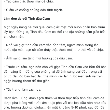
- Tạo cảm giác thoải mái dễ chịu.
- Giảm và chống chứng dãn tĩnh mạch.
Làm đẹp da với Tinh dầu Cam
Một ngày nặng nề trôi qua, cảm giác mệt mỏi buồn chán bao trùm
lấy bạn. Đừng lo, Tinh dầu Cam có thể xoa dịu những cảm giác bất
an, chán nản.
- Nhỏ vài giọt tinh dầu cam vào bồn tắm, ngâm mình trong làn
nước dịu mát, bạn sẽ cảm thấy thật thoải mái, thư thái và dễ chịu.
- Ánh sáng làm tăng mùi hương của dầu cam.
- Trước khi tắm, bạn nên cho vài giọt Tinh dầu Cam vào bồn rồi bật
đèn sáng lên, đóng cửa phòng lại để ánh sáng trải đều trong vài
phút. Sau đó bạn bắt đầu thả mình vào làn nước mát lạnh và tràn
ngập hương thơm để thư giãn.
- Tẩy trang, làm sạch da:
Cách làm: Dùng khăn sạch thấm và thoa trực tiếp tinh dầu cam đã
được pha loãng với nước ấm hoặc pha với các loại dầu nền như dầu
oliu, hướng dương, jojoba... lên mặt khoảng 5-10 phút, sau đó rửa