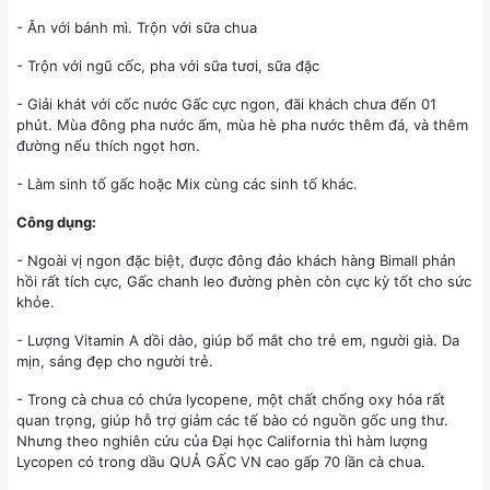
- Ăn với bánh mì. Trộn với sữa chua
- Trộn với ngũ cốc, pha với sữa tươi, sữa đặc
- Giải khát với cốc nước Gấc cực ngon, đãi khách chưa đến 01
phút. Mùa đông pha nước ấm, mùa hè pha nước thêm đá, và thêm
đường nếu thích ngọt hơn.
- Làm sinh tố gấc hoặc Mix cùng các sinh tố khác.
Công dụng:
- Ngoài vị ngon đặc biệt, được đông đảo khách hàng Bimall phản
hồi rất tích cực, Gấc chanh leo đường phèn còn cực kỳ tốt cho sức
khỏe.
- Lượng Vitamin A dồi dào, giúp bổ mắt cho trẻ em, người già. Da
mịn, sáng đẹp cho người trẻ.
- Trong cà chua có chứa lycopene, một chất chống oxy hóa rất
quan trọng, giúp hỗ trợ giảm các tế bào có nguồn gốc ung thư.
Nhưng theo nghiên cứu của Đại học California thì hàm lượng
Lycopen có trong dầu QUẢ GẤC VN cao gấp 70 lần cà chua.